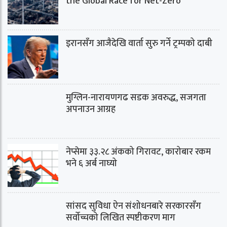
the Global Race for Net-Zero
इरानसँग आजैदेखि वार्ता सुरु गर्ने ट्रम्पको दाबी
मुग्लिन-नारायणगढ सडक अवरुद्ध, सजगता
अपनाउन आग्रह
नेप्सेमा ३३.२८ अंकको गिरावट, कारोबार रकम
भने ६ अर्ब नाघ्यो
सांसद सुविधा ऐन संशोधनबारे सरकारसँग
सर्वोच्चको लिखित स्पष्टीकरण माग