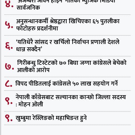
४.
‘अजम्बरी जीवन होइन’ गीतको म्युजिक भिडियो
सार्वजनिक
५.
अनुसन्धानकर्मी श्रेष्ठद्वारा खिचिएका ६५ पुतलीका
फोटोहरु प्रदर्शनीमा
६.
‘यतिधेरै सांसद र खर्चिलो निर्वाचन प्रणाली देशले
धान्न सक्दैन’
७.
गिरीबन्धु टिस्टेटको ७० बिघा जग्गा कांग्रेसले बेचेको
आलीको आरोप
८.
विपद पीडितलाई कांग्रेसले ५० लाख सहयोग गर्ने
९.
नेपाली काँग्रेसबाट सल्यानका कान्छो जिल्ला सदस्य
: मोहन ओली
९.
खुम्बुमा रेस्लिङको महाभिडन्त हुने