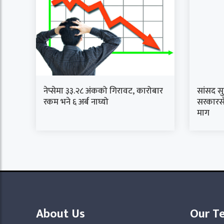
नेप्सेमा ३३.२८ अंकको गिरावट, कारोबार
सांसद स
रकम भने ६ अर्ब नाघ्यो
सरकारसँ
माग
About Us
Our T