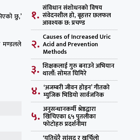
संविधान संशोधनको विषय
१.
संवेदनशील हो, बृहत्तर छलफल
िएको छु,’
आवश्यक छ: प्रचण्ड
Causes of Increased Uric
२.
Acid and Prevention
र मण्डलले
Methods
३.
शिक्षकलाई गुरु बनाउने अभियान
थालौं: सोमत घिमिरे
४.
‘अजम्बरी जीवन होइन’ गीतको
म्युजिक भिडियो सार्वजनिक
अनुसन्धानकर्मी श्रेष्ठद्वारा
५.
खिचिएका ६५ पुतलीका
फोटोहरु प्रदर्शनीमा
‘यतिधेरै सांसद र खर्चिलो