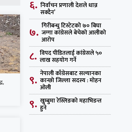
६.
निर्वाचन प्रणाली देशले धान्न
सक्दैन’
गिरीबन्धु टिस्टेटको ७० बिघा
७.
जग्गा कांग्रेसले बेचेको आलीको
आरोप
८.
विपद पीडितलाई कांग्रेसले ५०
लाख सहयोग गर्ने
नेपाली काँग्रेसबाट सल्यानका
९.
कान्छो जिल्ला सदस्य : मोहन
ध,
ओली
९.
खुम्बुमा रेस्लिङको महाभिडन्त
हुने