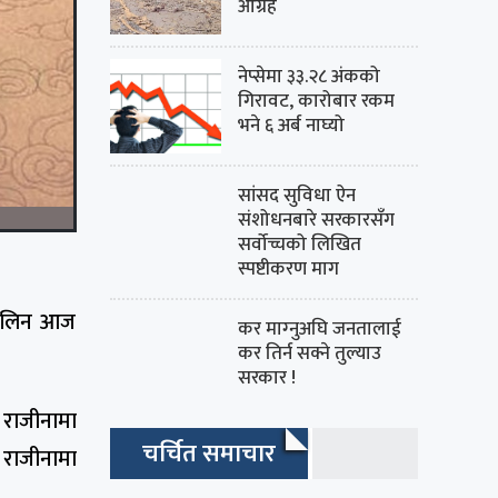
आग्रह
नेप्सेमा ३३.२८ अंकको
गिरावट, कारोबार रकम
भने ६ अर्ब नाघ्यो
सांसद सुविधा ऐन
संशोधनबारे सरकारसँग
सर्वोच्चको लिखित
स्पष्टीकरण माग
मत लिन आज
कर माग्‍नुअघि जनतालाई
कर तिर्न सक्ने तुल्याउ
सरकार !
 राजीनामा
चर्चित समाचार
 राजीनामा