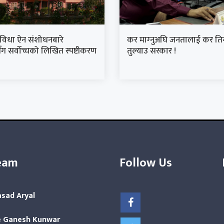
ुविधा ऐन संशोधनबारे
कर माग्‍नुअघि जनतालाई कर तिर्
ग सर्वोच्चको लिखित स्पष्टीकरण
तुल्याउ सरकार !
eam
Follow Us
asad Aryal
 Ganesh Kunwar