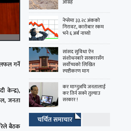
आग्रह
नेप्सेमा ३३.२८ अंकको
गिरावट, कारोबार रकम
भने ६ अर्ब नाघ्यो
सांसद सुविधा ऐन
संशोधनबारे सरकारसँग
लफल गर्ने
सर्वोच्चको लिखित
स्पष्टीकरण माग
कर माग्‍नुअघि जनतालाई
केन्द्र),
कर तिर्न सक्ने तुल्याउ
सरकार !
ेपाल, जनता
चर्चित समाचार
िरेले बैठक