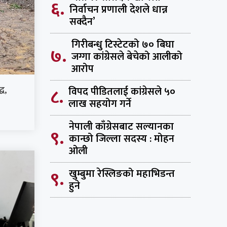
६.
निर्वाचन प्रणाली देशले धान्न
सक्दैन’
गिरीबन्धु टिस्टेटको ७० बिघा
७.
जग्गा कांग्रेसले बेचेको आलीको
आरोप
८.
ध,
विपद पीडितलाई कांग्रेसले ५०
लाख सहयोग गर्ने
नेपाली काँग्रेसबाट सल्यानका
९.
कान्छो जिल्ला सदस्य : मोहन
ओली
९.
खुम्बुमा रेस्लिङको महाभिडन्त
हुने